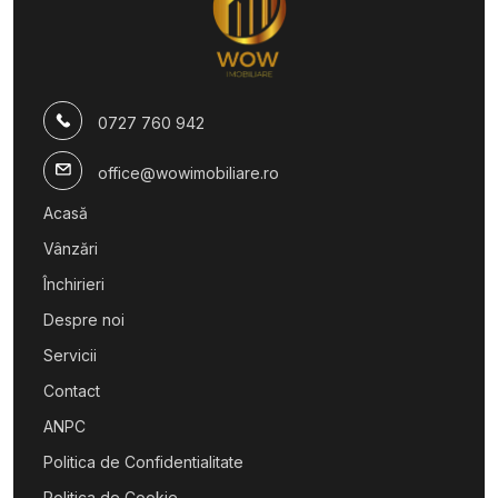
Spatii comerciale de inchiriat in Sibiu Sub Arini
Spatii comerciale de inchiriat in Sibiu Calea Dumbravii
Spatii comerciale de inchiriat in Sibiu Selimbar
Spatii comerciale de inchiriat in Sibiu Central
0727 760 942
office@wowimobiliare.ro
Acasă
Vânzări
Închirieri
Despre noi
Servicii
Contact
ANPC
Politica de Confidentialitate
Politica de Cookie