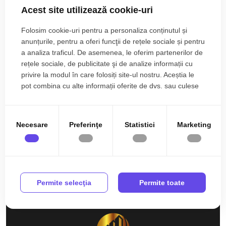
Acest site utilizează cookie-uri
Folosim cookie-uri pentru a personaliza conținutul și
anunțurile, pentru a oferi funcţii de rețele sociale și pentru
Zone de top apartamente de inchiriat
a analiza traficul. De asemenea, le oferim partenerilor de
Apartamente de inchiriat in Sibiu Ultracentral
rețele sociale, de publicitate şi de analize informații cu
Apartamente de inchiriat in Sibiu Cedonia
privire la modul în care folosiți site-ul nostru. Aceștia le
Numar de camere apartamente de inchiriat
pot combina cu alte informații oferite de dvs. sau culese
Apartamente de inchiriat 2 camere
în urma folosirii serviciilor lor.
Apartamente de inchiriat 4 camere
Apartamente de inchiriat
Necesare
Preferinţe
Statistici
Marketing
Vezi mai mult
Apartamente de inchiriat in Sibiu
Apartamente de inchiriat in Sibiu Ultracentral
Apartamente de inchiriat in Sibiu Cedonia
Spatii birouri de inchiriat
Permite selecţia
Permite toate
Spatii birouri de inchiriat in Sibiu
Spatii birouri de inchiriat in Sibiu Calea Dumbravii
Spatii comerciale de inchiriat
Spatii comerciale de inchiriat in Sibiu