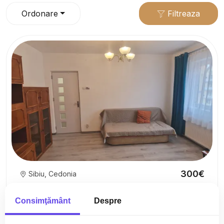
Ordonare
Filtreaza
300€
Sibiu, Cedonia
Apartament cu 2 camere de inchiriat zona Luptei
Consimţământ
Despre
2 camere
1 baie
36mp