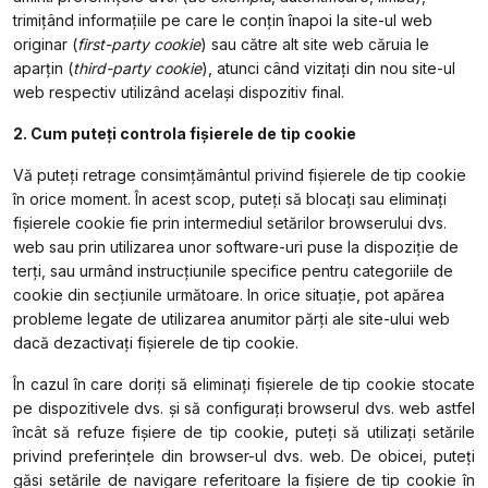
trimițând informațiile pe care le conțin înapoi la site-ul web
originar (
first-party
cookie
) sau către alt site web căruia le
aparțin (
third-party cookie
), atunci când vizitați din nou site-ul
web respectiv utilizând același dispozitiv final.
2. Cum puteţi controla fişierele de tip cookie
Vă puteți retrage consimțământul privind fișierele de tip cookie
în orice moment. În acest scop, puteţi să blocaţi sau eliminaţi
fişierele cookie fie prin intermediul setărilor browserului dvs.
web sau prin utilizarea unor software-uri puse la dispoziţie de
terți, sau urmând instrucţiunile specifice pentru categoriile de
cookie din secţiunile următoare. In orice situaţie, pot apărea
probleme legate de utilizarea anumitor părți ale site-ului web
dacă dezactivaţi fişierele de tip cookie.
În cazul în care doriți să eliminați fișierele de tip cookie stocate
pe dispozitivele dvs. și să configurați browserul dvs. web astfel
încât să refuze fișiere de tip cookie, puteți să utilizați setările
privind preferințele din browser-ul dvs. web. De obicei, puteți
găsi setările de navigare referitoare la fișiere de tip cookie în