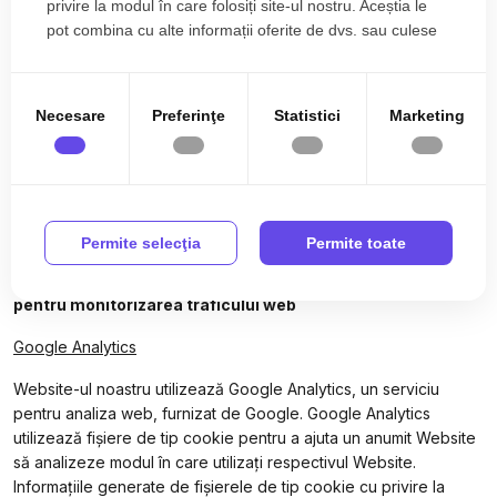
privire la modul în care folosiți site-ul nostru. Aceștia le
de cookies, consultaţi Secţiunea 5 de mai jos.
pot combina cu alte informații oferite de dvs. sau culese
Fișiere de tip cookie privind rețelele sociale
vă permit să
în urma folosirii serviciilor lor.
împărtășiți pe site-ul web activitatea dvs. pe rețele sociale,
cum ar fi Facebook și Twitter. Aceste fișiere de tip cookie
Necesare
Preferinţe
Statistici
Marketing
nu sunt controlate de către noi. Pentru mai multe detalii cu
privire la această categorie de cookies, consultaţi
Secţiunea 6 de mai jos.
Alte tipuri de fișiere de tip cookie
care pot fi utilizate
ulterior. Vă vom informa prin politicile noastre actualizate
dacă sunt utilizate orice alte tipuri de cookies.
Permite selecţia
Permite toate
4. Fișiere de tip cookie
utilizate în scopuri statistice și
pentru monitorizarea traficului web
Google Analytics
Website-ul noastru utilizează Google Analytics, un serviciu
pentru analiza web, furnizat de Google. Google Analytics
utilizează fișiere de tip cookie pentru a ajuta un anumit Website
să analizeze modul în care utilizați respectivul Website.
Informațiile generate de fișierele de tip cookie cu privire la