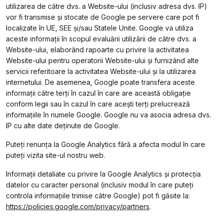
utilizarea de către dvs. a Website-ului (inclusiv adresa dvs. IP)
vor fi transmise și stocate de Google pe servere care pot fi
localizate în UE, SEE şi/sau Statele Unite. Google va utiliza
aceste informații în scopul evaluării utilizării de către dvs. a
Website-ului, elaborând rapoarte cu privire la activitatea
Website-ului pentru operatorii Website-ului și furnizând alte
servicii referitoare la activitatea Website-ului și la utilizarea
internetului. De asemenea, Google poate transfera aceste
informații către terți în cazul în care are această obligaţie
conform legii sau în cazul în care acești terți prelucrează
informațiile în numele Google. Google nu va asocia adresa dvs.
IP cu alte date deținute de Google.
Puteți renunța la Google Analytics fără a afecta modul în care
puteți vizita site-ul nostru web.
Informații detaliate cu privire la Google Analytics și protecția
datelor cu caracter personal (inclusiv modul în care puteți
controla informațiile trimise către Google) pot fi găsite la:
https://policies.google.com/privacy/partners
.