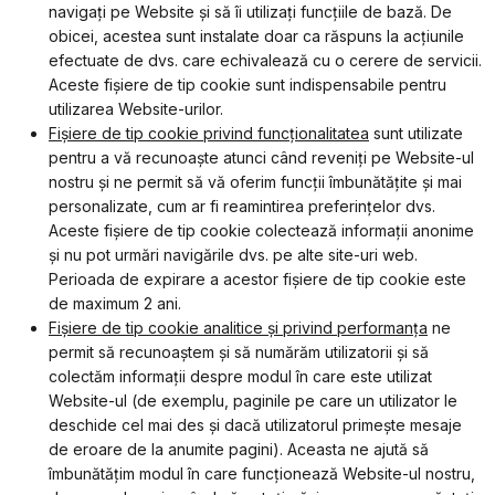
navigați pe Website și să îi utilizați funcțiile de bază. De
obicei, acestea sunt instalate doar ca răspuns la acțiunile
efectuate de dvs. care echivalează cu o cerere de servicii.
Aceste fișiere de tip cookie sunt indispensabile pentru
utilizarea Website-urilor.
Fișiere de tip cookie privind funcționalitatea
sunt utilizate
pentru a vă recunoaște atunci când reveniți pe Website-ul
nostru și ne permit să vă oferim funcții îmbunătățite și mai
personalizate, cum ar fi reamintirea preferințelor dvs.
Aceste fișiere de tip cookie colectează informații anonime
și nu pot urmări navigările dvs. pe alte site-uri web.
Perioada de expirare a acestor fișiere de tip cookie este
de maximum 2 ani.
Fișiere de tip cookie analitice și privind performanța
ne
permit să recunoaștem și să numărăm utilizatorii și să
colectăm informații despre modul în care este utilizat
Website-ul (de exemplu, paginile pe care un utilizator le
deschide cel mai des și dacă utilizatorul primește mesaje
de eroare de la anumite pagini). Aceasta ne ajută să
îmbunătățim modul în care funcționează Website-ul nostru,