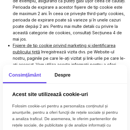
de exemplu, asigurând că puteți găsi ușor ceea ce căutați.
Perioada de expirare a acestor fișiere de tip cookie este
de maximum 2 ani.
În ceea ce priveşte third-party cookies,
perioada de expirare poate să varieze şi în unele cazuri
poate depăşi 2 ani.
Pentru mai multe detalii cu privire la
această categorie de cookies, consultaţi Secţiunea 4 de
mai jos.
Fișiere de tip cookie privind marketing și identificarea
publicului țintă
înregistrează vizita dvs. pe Website-ul
nostru, paginile pe care le-ați vizitat și link-urile pe care le-
ați accesat. Vom utiliza aceste informații pentru a oferi
reclame mai relevante pentru dvs. și interesele dvs. De
Consimţământ
Despre
asemenea, acestea sunt utilizate pentru a limita frecvența
cu care puteți vedea o reclamă și pentru a ajuta la
măsurarea eficienței campaniilor publicitare. De asemenea,
Acest site utilizează cookie-uri
putem împărtăși aceste informații cu terțe-părți (cum ar fi
agenții de publicitate) în acest scop. Perioada de expirare
Folosim cookie-uri pentru a personaliza conținutul și
a acestor fișiere de tip cookie este de maximum 2 ani.
În
anunțurile, pentru a oferi funcţii de rețele sociale și pentru
ceea ce priveşte third-party cookies, perioada de
a analiza traficul. De asemenea, le oferim partenerilor de
expirare poate să varieze şi în unele cazuri poate depăşi 2
rețele sociale, de publicitate şi de analize informații cu
ani.
Pentru mai multe detalii cu privire la această categorie