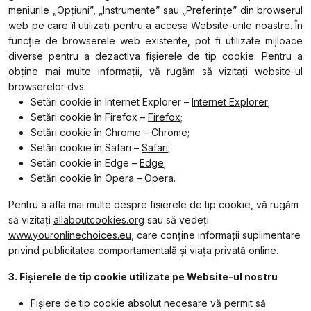
meniurile „Opțiuni”, „Instrumente” sau „Preferințe” din browserul
web pe care îl utilizați pentru a accesa Website-urile noastre. În
funcție de browserele web existente, pot fi utilizate mijloace
diverse pentru a dezactiva fișierele de tip cookie. Pentru a
obține mai multe informații, vă rugăm să vizitați website-ul
browserelor dvs.:
Setări cookie în Internet Explorer –
Internet Explorer
;
Setări cookie în Firefox –
Firefox
;
Setări cookie în Chrome –
Chrome
;
Setări cookie în Safari –
Safari
;
Setări cookie în Edge –
Edge
;
Setări cookie în Opera –
Opera
.
Pentru a afla mai multe despre fișierele de tip cookie, vă rugăm
să vizitați
allaboutcookies.org
sau să vedeți
www.youronlinechoices.eu
, care conține informații suplimentare
privind publicitatea comportamentală și viața privată online.
3. Fișierele de tip cookie
utilizate pe Website-ul nostru
Fișiere de tip cookie absolut necesare
vă permit să