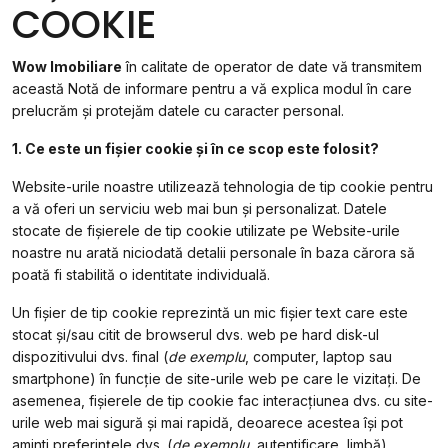
COOKIE
Wow Imobiliare
în calitate de operator de date vă transmitem
această Notă de informare pentru a vă explica modul în care
prelucrăm și protejăm datele cu caracter personal.
1. Ce este un fişier cookie şi în ce scop este folosit?
Website-urile noastre utilizează tehnologia de tip cookie pentru
a vă oferi un serviciu web mai bun și personalizat. Datele
stocate de fișierele de tip cookie utilizate pe Website-urile
noastre nu arată niciodată detalii personale în baza cărora să
poată fi stabilită o identitate individuală.
Un fișier de tip cookie reprezintă un mic fișier text care este
stocat și/sau citit de browserul dvs. web pe hard disk-ul
dispozitivului dvs. final (
de exemplu
, computer, laptop sau
smartphone) în funcție de site-urile web pe care le vizitați. De
asemenea, fișierele de tip cookie fac interacțiunea dvs. cu site-
urile web mai sigură și mai rapidă, deoarece acestea își pot
aminti preferințele dvs. (
de exemplu
, autentificare, limbă),