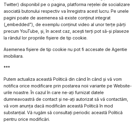
Twitter) disponibil pe o pagina, platforma reţelei de socializare
asociată butonului respectiv va înregistra acest lucru. Pe unele
pagini poate de asemenea să existe conţinut integrat
(„embedded”), de exemplu conţinut video al unor terţe părţi
precum YouTube, şi, în acest caz, aceşti terţi pot să-şi plaseze
la rândul lor propriile fişiere de tip cookie.
Asemenea fişiere de tip cookie nu pot fi accesate de Agentie
imobiliara.
***
Putem actualiza această Politică din când în când și vă vom
notifica orice modificare prin postarea noii variante pe Website-
urile noastre. În cazul în care ne-ați furnizat datele
dumneavoastră de contact și ne-ați autorizat să vă contactăm,
vă vom anunța dacă modificăm această Politică în mod
substanțial. Vă rugăm să consultați periodic această Politică
pentru orice modificări.