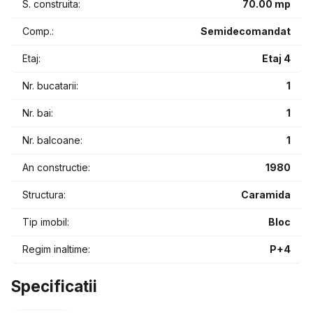
S. construita:
70.00 mp
interes.
Comp.:
Semidecomandat
📅 Disponibil imediat
💶 Chirie: 360 €/lună
Etaj:
Etaj 4
Nr. bucatarii:
1
Nr. bai:
1
Nr. balcoane:
1
An constructie:
1980
Structura:
Caramida
Tip imobil:
Bloc
Regim inaltime:
P+4
Specificatii