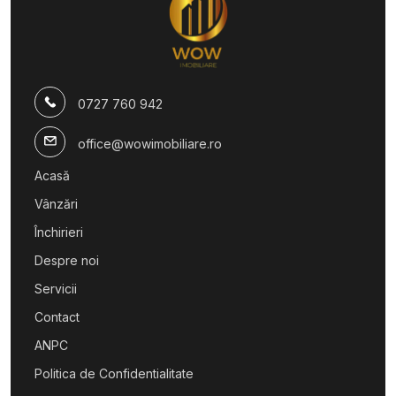
Spatii comerciale de inchiriat in Sibiu Sub Arini
Spatii comerciale de inchiriat in Sibiu Calea Dumbravii
Spatii comerciale de inchiriat in Sibiu Selimbar
Spatii comerciale de inchiriat in Sibiu Central
0727 760 942
office@wowimobiliare.ro
Acasă
Vânzări
Închirieri
Despre noi
Servicii
Contact
ANPC
Politica de Confidentialitate