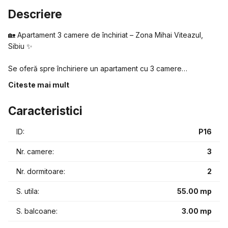
Descriere
🏡 Apartament 3 camere de închiriat – Zona Mihai Viteazul,
Sibiu ✨
Se oferă spre închiriere un apartament cu 3 camere
semidecomandat, situat la etajul 4, într-un imobil cu acoperiș,
Citeste mai mult
amplasat într-una dintre cele mai căutate zone din Sibiu.
Caracteristici
📐 Suprafață utilă: 55 mp
🛋 Living cu acces pe balcon
ID:
P16
🍽 Bucătărie cu loc de luat masa
🛏 2 dormitoare
Nr. camere:
3
🚿 Baie + hol
🌿 Balcon
Nr. dormitoare:
2
S. utila:
55.00 mp
Apartamentul este luminos, bine compartimentat și oferă un
ambient plăcut, ideal pentru un cuplu sau o familie.
S. balcoane:
3.00 mp
📍 Zona Mihai Viteazu Sibiu – acces rapid către transport
public, magazine, școli, centre comerciale și alte puncte de