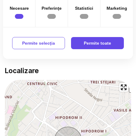
Ferestre PVC
Necesare
Preferinţe
Statistici
Marketing
Usa intrare Metal
Bucatarie Mobilata
Bucatarie Utilata
Permite selecţia
Permite toate
Complet mobilat
Localizare