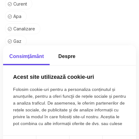
Curent
Apa
Canalizare
Gaz
Centrala proprie
Consimţământ
Despre
Calorifere
Acest site utilizează cookie-uri
Izolatie Exterior
Folosim cookie-uri pentru a personaliza conținutul și
Vopsea lavabila
anunțurile, pentru a oferi funcţii de rețele sociale și pentru
a analiza traficul. De asemenea, le oferim partenerilor de
Faianta
rețele sociale, de publicitate şi de analize informații cu
Parchet
privire la modul în care folosiți site-ul nostru. Aceștia le
pot combina cu alte informații oferite de dvs. sau culese
Gresie
în urma folosirii serviciilor lor.