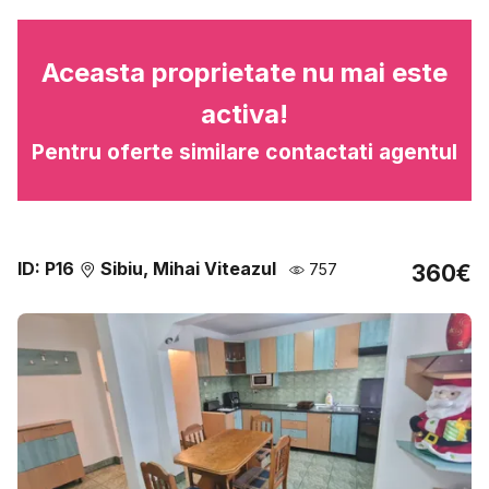
Aceasta proprietate nu mai este
activa!
Pentru oferte similare contactati agentul
ID: P16
Sibiu, Mihai Viteazul
757
360€