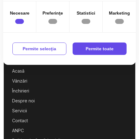
Necesare
Preferinţe
Statistici
Marketing
0727 760 942
Permite selecţia
Permite toate
office@wowimobiliare.ro
Acasă
Vânzări
Închirieri
Despre noi
Servicii
Contact
ANPC