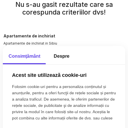
Nu s-au gasit rezultate care sa
corespunda criteriilor dvs!
Apartamente de inchiriat
Apartamente de inchiriat in Sibiu
Apartamente de inchiriat in Sibiu Ultracentral
Consimţământ
Despre
Apartamente de inchiriat in Sibiu Cedonia
Spatii birouri de inchiriat
Spatii birouri de inchiriat in Sibiu
Acest site utilizează cookie-uri
Spatii birouri de inchiriat in Sibiu Calea Dumbravii
Vezi mai mult
Spatii comerciale de inchiriat
Folosim cookie-uri pentru a personaliza conținutul și
anunțurile, pentru a oferi funcţii de rețele sociale și pentru
Spatii comerciale de inchiriat in Sibiu
a analiza traficul. De asemenea, le oferim partenerilor de
Spatii comerciale de inchiriat in Sibiu Sub Arini
rețele sociale, de publicitate şi de analize informații cu
Spatii comerciale de inchiriat in Sibiu Calea Dumbravii
privire la modul în care folosiți site-ul nostru. Aceștia le
Spatii comerciale de inchiriat in Sibiu Selimbar
pot combina cu alte informații oferite de dvs. sau culese
Spatii comerciale de inchiriat in Sibiu Central
în urma folosirii serviciilor lor.