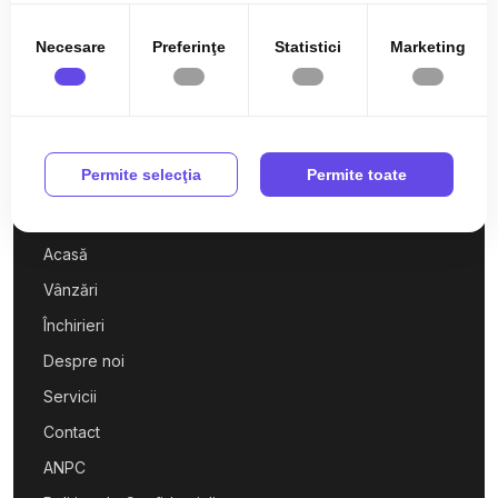
Necesare
Preferinţe
Statistici
Marketing
0727 760 942
Permite selecţia
Permite toate
office@wowimobiliare.ro
Acasă
Vânzări
Închirieri
Despre noi
Servicii
Contact
ANPC