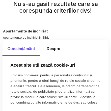
Nu s-au gasit rezultate care sa
corespunda criteriilor dvs!
Apartamente de inchiriat
Apartamente de inchiriat in Sibiu
Apartamente de inchiriat in Sibiu Ultracentral
Consimţământ
Despre
Apartamente de inchiriat in Sibiu Cedonia
Spatii birouri de inchiriat
Spatii birouri de inchiriat in Sibiu
Acest site utilizează cookie-uri
Spatii birouri de inchiriat in Sibiu Calea Dumbravii
Vezi mai mult
Spatii comerciale de inchiriat
Folosim cookie-uri pentru a personaliza conținutul și
anunțurile, pentru a oferi funcţii de rețele sociale și pentru
Spatii comerciale de inchiriat in Sibiu
a analiza traficul. De asemenea, le oferim partenerilor de
Spatii comerciale de inchiriat in Sibiu Sub Arini
rețele sociale, de publicitate şi de analize informații cu
Spatii comerciale de inchiriat in Sibiu Calea Dumbravii
privire la modul în care folosiți site-ul nostru. Aceștia le
Spatii comerciale de inchiriat in Sibiu Selimbar
pot combina cu alte informații oferite de dvs. sau culese
Spatii comerciale de inchiriat in Sibiu Central
în urma folosirii serviciilor lor.