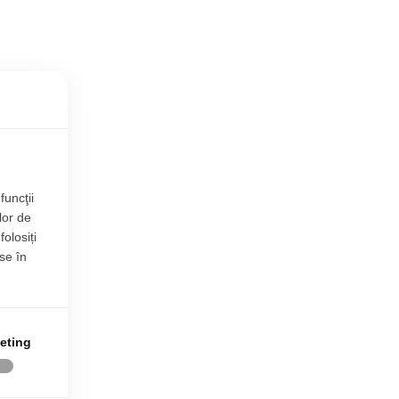
funcţii
lor de
folosiți
se în
eting