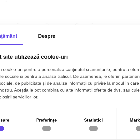
pentru viitorul proprietar!
Canalizare
Gaz
ţământ
Despre
ala
Izolatie Exterior
Vopsea lavabila
Gresie
Ferestre PVC
 site utilizează cookie-uri
Bucatarie Nemobilata
Apometre
 cookie-uri pentru a personaliza conținutul și anunțurile, pentru a oferi 
le sociale și pentru a analiza traficul. De asemenea, le oferim parteneri
Nemobilat
Interfon
sociale, de publicitate şi de analize informații cu privire la modul în care 
 nostru. Aceștia le pot combina cu alte informații oferite de dvs. sau cule
osirii serviciilor lor.
sare
Preferinţe
Statistici
Mark