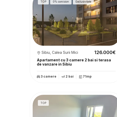
TOP
0% comision
Exclusivitate
126.000€
Sibiu, Calea Surii Mici
Apartament cu 3 camere 2 bai si terasa
de vanzare in Sibiu
3 camere
2 bai
71mp
TOP