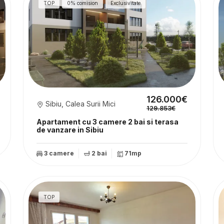
TOP
0% comision
Exclusivitate
126.000€
Sibiu, Calea Surii Mici
129.853€
Apartament cu 3 camere 2 bai si terasa
de vanzare in Sibiu
3 camere
2 bai
71mp
TOP