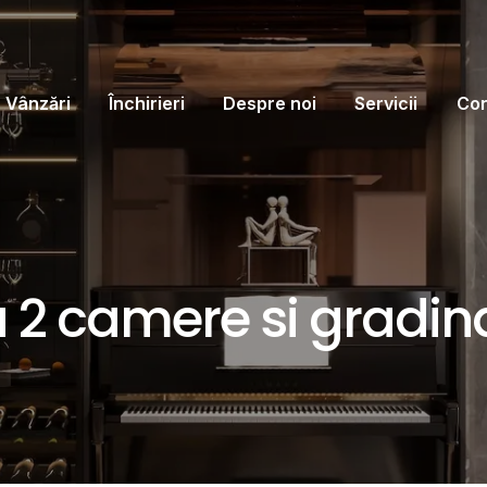
Vânzări
Închirieri
Despre noi
Servicii
Con
2 camere si gradina