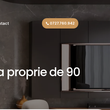
tact
0727.760.942
 proprie de 90