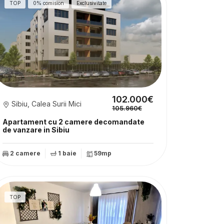
TOP
0% comision
Exclusivitate
102.000€
Sibiu, Calea Surii Mici
105.960€
Apartament cu 2 camere decomandate
de vanzare in Sibiu
2 camere
1 baie
59mp
TOP