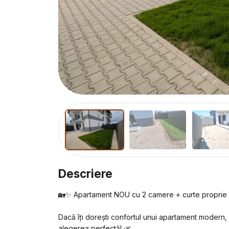
Descriere
🏡✨ Apartament NOU cu 2 camere + curte proprie 
Dacă îți dorești confortul unui apartament modern, d
alegerea perfectă! 🌿