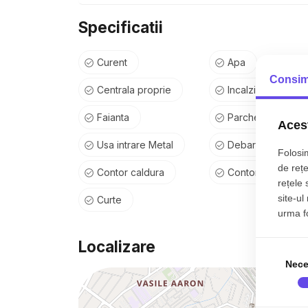
✔️ gresie, faianță și obiecte sanitare premium
Specificatii
🔑 Apartament la prima locuire – totul nou, pregătit 
Curent
Apa
💶 Preț: 114.000 €
Consim
Centrala proprie
Incalzire pardose
Faianta
Parchet
Acest
Usa intrare Metal
Debara
Folosim
de rețe
Contor caldura
Contor gaz
rețele 
site-ul
Curte
urma fol
Localizare
Nece