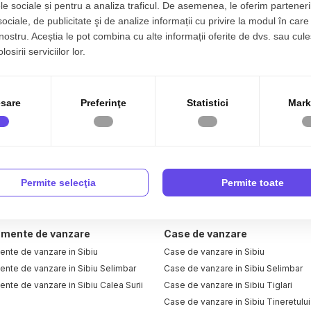
le sociale și pentru a analiza traficul. De asemenea, le oferim parteneri
sociale, de publicitate şi de analize informații cu privire la modul în care 
 nostru. Aceștia le pot combina cu alte informații oferite de dvs. sau cule
osirii serviciilor lor.
sare
Preferinţe
Statistici
Mark
Permite selecţia
Permite toate
mente de vanzare
Case de vanzare
ente de vanzare in Sibiu
Case de vanzare in Sibiu
nte de vanzare in Sibiu Selimbar
Case de vanzare in Sibiu Selimbar
nte de vanzare in Sibiu Calea Surii
Case de vanzare in Sibiu Tiglari
Case de vanzare in Sibiu Tineretului