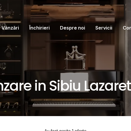
Vânzări
Închirieri
Despre noi
Servicii
Con
zare in Sibiu Lazaret
Au fost gasite 1 oferte