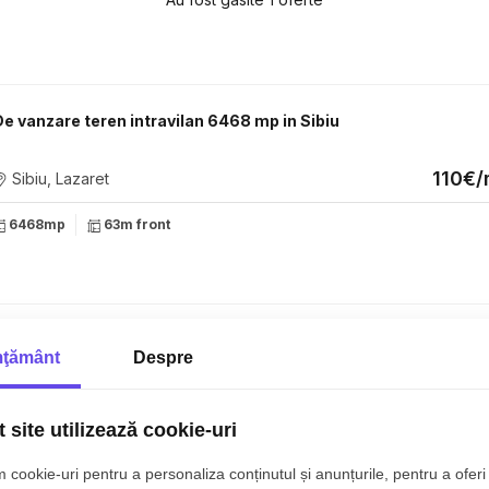
De vanzare teren intravilan 6468 mp in Sibiu
110€
Sibiu, Lazaret
6468mp
63m front
ţământ
Despre
 site utilizează cookie-uri
 cookie-uri pentru a personaliza conținutul și anunțurile, pentru a oferi 