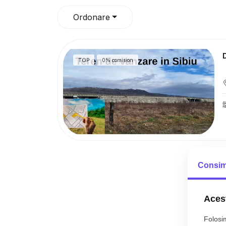
Ordonare
TOP
0% comision
Consim
Acest
Folosim