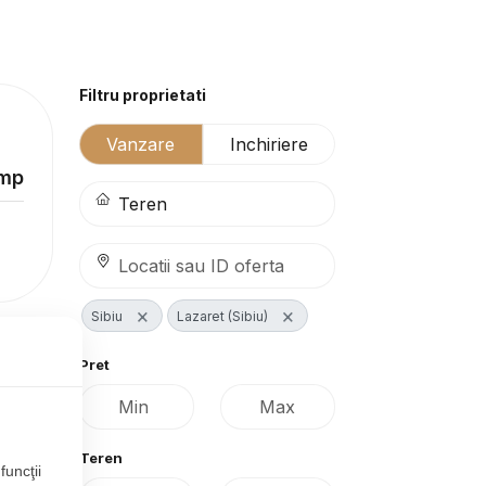
Filtru proprietati
Vanzare
Inchiriere
/mp
×
×
Sibiu
Lazaret (Sibiu)
Pret
Teren
funcţii