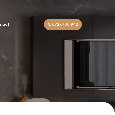
tact
0727.760.942