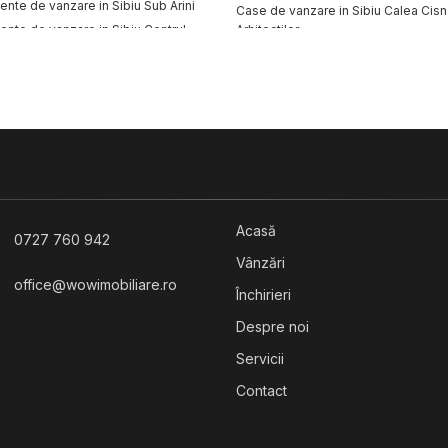
nte de vanzare in Sibiu Sub Arini
Case de vanzare in Sibiu Calea Cisn
nte de vanzare in Sibiu Centrul
Arhitectilor
nte de vanzare in Sibiu Strand
Acasă
0727 760 942
Vânzări
office@wowimobiliare.ro
Închirieri
Despre noi
Servicii
Contact