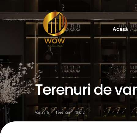
Acasă
Terenuri de van
Vanzare
Terenuri
Sibiu