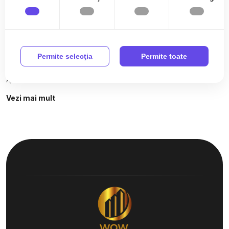
Zone de top terenuri de vanzare
Terenuri de vanzare in Sibiu Lazaret
Terenuri de vanzare in Sibiu
Apartamente de vanzare
Permite selecţia
Permite toate
Apartamente de vanzare in Sibiu
Apartamente de vanzare in Sibiu Selimbar
Apartamente de vanzare in Sibiu Calea Surii Mici
Vezi mai mult
Apartamente de vanzare in Sibiu Sub Arini
Apartamente de vanzare in Sibiu Centrul Istoric
Apartamente de vanzare in Sibiu Strand
Case de vanzare
Case de vanzare in Sibiu
Case de vanzare in Sibiu Selimbar
Case de vanzare in Sibiu Tiglari
Case de vanzare in Sibiu Tineretului
Case de vanzare in Sibiu Calea Cisnadiei - Arhitectilor
Terenuri de vanzare