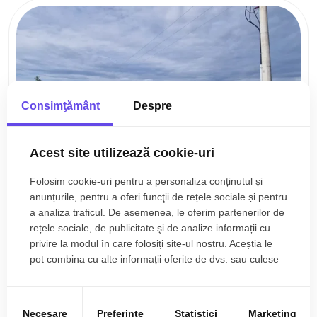
Consimţământ
Despre
Acest site utilizează cookie-uri
Folosim cookie-uri pentru a personaliza conținutul și
86,32€/mp
Sibiu
anunțurile, pentru a oferi funcţii de rețele sociale și pentru
a analiza traficul. De asemenea, le oferim partenerilor de
Teren industrial 2200 mp cu PUZ aprobat de
vanzare in Sibiu
rețele sociale, de publicitate şi de analize informații cu
privire la modul în care folosiți site-ul nostru. Aceștia le
pot combina cu alte informații oferite de dvs. sau culese
2200mp
în urma folosirii serviciilor lor.
Necesare
Preferinţe
Statistici
Marketing