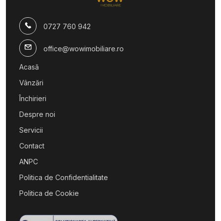
Terenuri de vanzare in Sibiu
Terenuri de vanzare in Paltinis
Terenuri de vanzare in Sibiu
0727 760 942
Terenuri de vanzare in Sibiu Lazaret
office@wowimobiliare.ro
Spatii comerciale de vanzare
Spatii comerciale de vanzare in Sibiu
Acasă
Spatii comerciale de vanzare in Sibiu Calea Surii Mici
Vânzări
Închirieri
Despre noi
Servicii
Contact
ANPC
Politica de Confidentialitate
Politica de Cookie