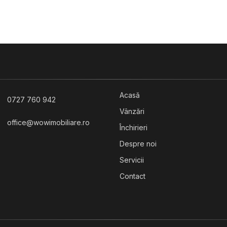
Istoric
Apartamente de vanzare in Sibiu St
 comerciale de vanzare
omerciale de vanzare in Sibiu
omerciale de vanzare in Sibiu Calea
i
Acasă
0727 760 942
Vânzări
office@wowimobiliare.ro
Închirieri
Despre noi
Servicii
Contact