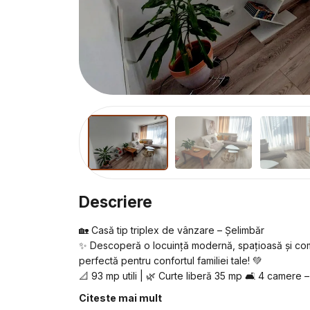
Descriere
🏡 Casă tip triplex de vânzare – Șelimbăr
✨ Descoperă o locuință modernă, spațioasă și compl
perfectă pentru confortul familiei tale! 💚
📐 93 mp utili | 🌿 Curte liberă 35 mp 🛋 4 camere –
complet utilată, terasă + balcon
Citeste mai mult
🔥 Încălzire în pardoseală