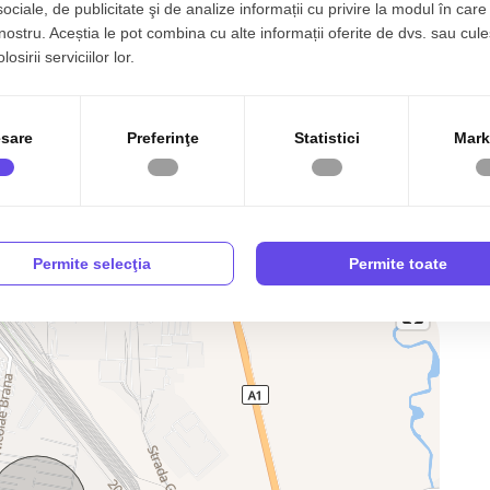
Canalizare
Gaz
sociale, de publicitate şi de analize informații cu privire la modul în care 
 nostru. Aceștia le pot combina cu alte informații oferite de dvs. sau cule
ala
Izolatie Exterior
Vopsea lavabila
osirii serviciilor lor.
Gresie
Ferestre PVC
Bucatarie Mobilata
Bucatarie Utilata
sare
Preferinţe
Statistici
Mark
Curte
Permite selecţia
Permite toate