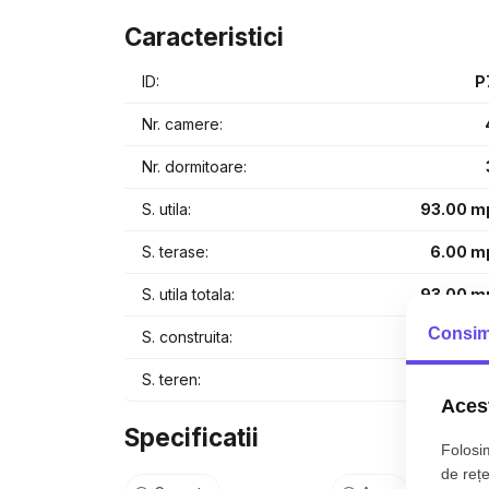
🪵 Scara interioară din lemn – detaliu elegant și du
Caracteristici
🏠 Construcție nouă, din materiale de calitate sup
✨ Se vinde complet mobilată și utilată, gata de mut
ID:
P
💰 Preț excelent pentru zona Șelimbăr - 185.000 e
Nr. camere:
📍 Zonă liniștită, aproape de Sibiu, magazine și tran
Nr. dormitoare:
S. utila:
93.00 m
S. terase:
6.00 m
S. utila totala:
93.00 m
Consim
S. construita:
100.00 m
S. teren:
100.00 m
Acest
Specificatii
Folosim
de rețe