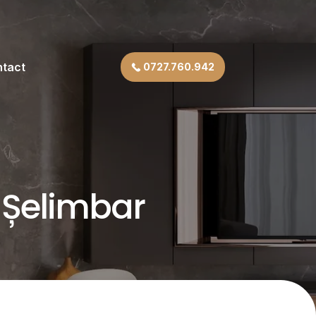
tact
0727.760.942
 Șelimbar