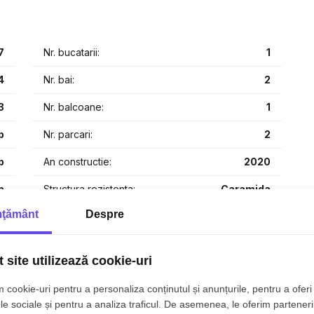
rabil
erioară
at + 2 locuri de parcare!
7
Nr. bucatarii:
1
uro
4
Nr. bai:
2
sport – ideală pentru o familie care caută liniște și calitate
3
Nr. balcoane:
1
p
Nr. parcari:
2
p
An constructie:
2020
p
Structura rezistenta:
Caramida
ţământ
Despre
p
Regim inaltime:
P+1
p
 site utilizează cookie-uri
 cookie-uri pentru a personaliza conținutul și anunțurile, pentru a oferi 
le sociale și pentru a analiza traficul. De asemenea, le oferim parteneri