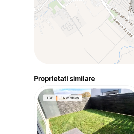
Proprietati similare
TOP
0% comision