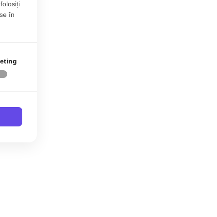
folosiți
se în
eting