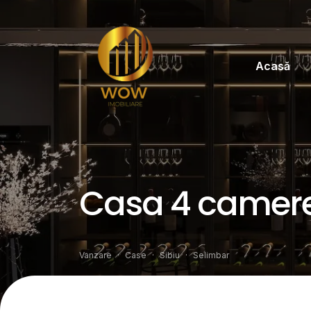
Acasă
Casa 4 camere 
Vanzare
Case
Sibiu
Selimbar