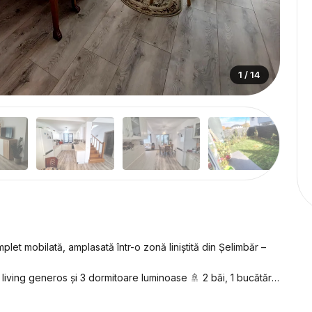
1 / 14
et mobilată, amplasată într-o zonă liniștită din Șelimbăr –
 living generos și 3 dormitoare luminoase 🚿 2 băi, 1 bucătărie