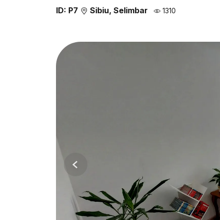
ID: P7
Sibiu, Selimbar
1310
Previous