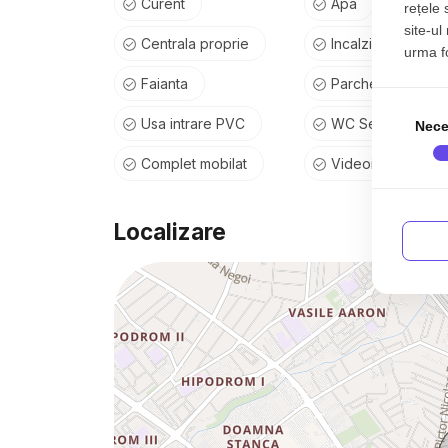
Curent
Apa
rețele 
site-ul
Centrala proprie
Incalzire pardose
urma fol
Faianta
Parchet
Usa intrare PVC
WC Serviciu
Nece
Complet mobilat
Videointerfon
Localizare