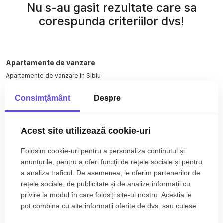
Nu s-au gasit rezultate care sa
corespunda criteriilor dvs!
Apartamente de vanzare
Apartamente de vanzare in Sibiu
Apartamente de vanzare in Sibiu Selimbar
Consimţământ
Despre
Apartamente de vanzare in Sibiu Calea Surii Mici
Apartamente de vanzare in Sibiu Sub Arini
Apartamente de vanzare in Sibiu Centrul Istoric
Acest site utilizează cookie-uri
Apartamente de vanzare in Sibiu Strand
Vezi mai mult
Case de vanzare
Folosim cookie-uri pentru a personaliza conținutul și
Case de vanzare in Sibiu
anunțurile, pentru a oferi funcţii de rețele sociale și pentru
a analiza traficul. De asemenea, le oferim partenerilor de
Case de vanzare in Sibiu Selimbar
rețele sociale, de publicitate şi de analize informații cu
Case de vanzare in Sibiu Tiglari
privire la modul în care folosiți site-ul nostru. Aceștia le
Case de vanzare in Sibiu Tineretului
pot combina cu alte informații oferite de dvs. sau culese
Case de vanzare in Sibiu Calea Cisnadiei - Arhitectilor
în urma folosirii serviciilor lor.
Terenuri de vanzare